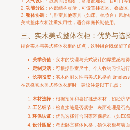
1.
大气设计
：线条简洁粗犷，常搭配雕花、百叶门等
2.
功能分区
：内部结构灵活，可设置挂衣区、叠放区
3.
整体协调
：与卧室其他家具（如床、梳妆台）风格
美式整体衣柜注重实用性，适合家庭长期使用。
三、实木美式整体衣柜：优势与选
结合实木与美式整体衣柜的优点，这种组合既保留了
美学价值
：实木的纹理与美式设计的厚重感相得
定制灵活
：可根据卧室尺寸、个人收纳习惯进行
长期投资
：实木的耐久性与美式风格的 timel
在选择实木美式整体衣柜时，建议注意以下几点：
木材选择
：根据预算和喜好挑选木材，如经济型
工艺细节
：检查接缝是否紧密、表面处理是否光
环保认证
：优先选择符合国家环保标准（如E0
设计匹配
：考虑卧室整体风格，确保衣柜与墙面