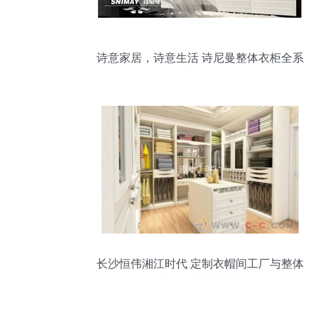
诗意家居，诗意生活 诗尼曼整体衣柜全系
列产品扫描
长沙恒伟湘江时代 定制衣帽间工厂与整体
衣柜的卓越典范