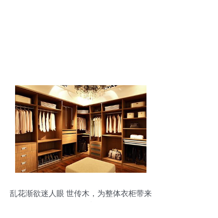
乱花渐欲迷人眼 世传木，为整体衣柜带来
理性回归