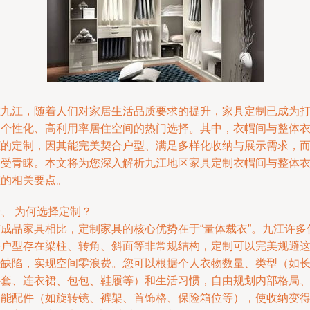
在九江，随着人们对家居生活品质要求的提升，家具定制已成为
造个性化、高利用率居住空间的热门选择。其中，衣帽间与整体
柜的定制，因其能完美契合户型、满足多样化收纳与展示需求，
备受青睐。本文将为您深入解析九江地区家具定制衣帽间与整体
柜的相关要点。
、 为何选择定制？
与成品家具相比，定制家具的核心优势在于“量体裁衣”。九江许多
宅户型存在梁柱、转角、斜面等非常规结构，定制可以完美规避
些缺陷，实现空间零浪费。您可以根据个人衣物数量、类型（如
外套、连衣裙、包包、鞋履等）和生活习惯，自由规划内部格局
功能配件（如旋转镜、裤架、首饰格、保险箱位等），使收纳变