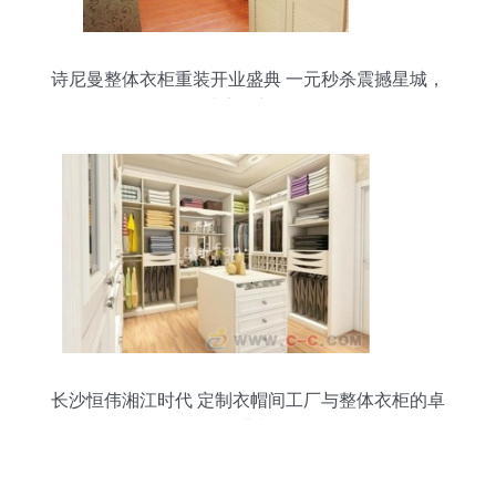
诗尼曼整体衣柜重装开业盛典 一元秒杀震撼星城，
打造家居新体验
长沙恒伟湘江时代 定制衣帽间工厂与整体衣柜的卓
越典范