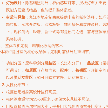
灯光设计
：除基础照明外，柜内感应灯带、层板灯至关重要
既能方便查找物品，也能提升整体质感。
材质与风格
：九江本地定制商家提供丰富的板材选择，如环
颗粒板、实木多层板、欧松板等，饰面颜色和纹理多样。风
上，现代简约、轻奢、新中式等都是热门之选，需与整体家
风格协调。
三、 整体衣柜定制：精细化收纳的艺术
整体衣柜是卧室的核心收纳体，定制时需格外注重细节。
功能分区：应科学划分
悬挂区
（长短衣分开）、
叠放区
（层
可调节）、
抽屉区
（存放内衣、配件）、
被褥区
（顶部空间
以及
灵活功能区
（如可升降挂衣杆、活动拉篮）。
人性化细节：
根据使用者身高设计挂杆高度。
柜体深度通常为55-60厘米，确保大衣悬挂不局促。
门板选择需考虑空间大小，平开门大气但需预留开门空间，