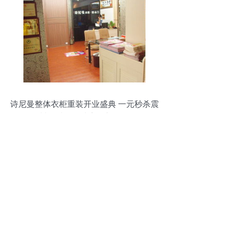
诗尼曼整体衣柜重装开业盛典 一元秒杀震
撼星城，打造家居新体验